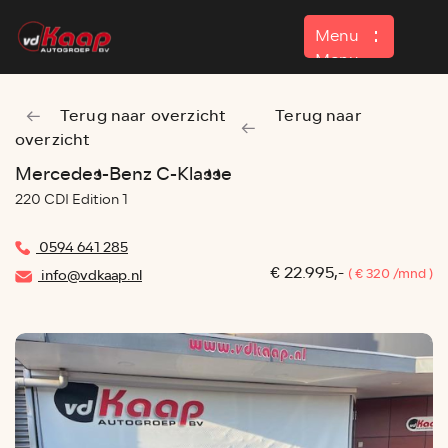
Menu
Menu
Terug naar overzicht
Terug naar
Home
overzicht
Aanbod
Mercedes-Benz C-Klasse
220 CDI Edition 1
Contact
0594 641 285
€ 22.995,-
( € 320 /mnd )
info@vdkaap.nl