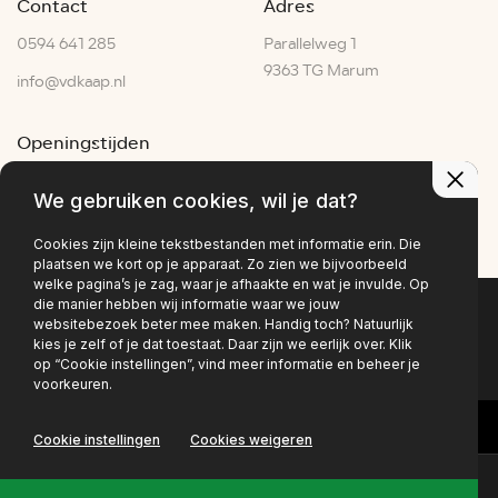
Contact
Adres
0594 641 285
Parallelweg 1
9363 TG Marum
info@vdkaap.nl
Openingstijden
Ma - Vr:
07:30–17:30
We gebruiken cookies, wil je dat?
Za:
07:00–15:00
Zo:
Gesloten
Cookies zijn kleine tekstbestanden met informatie erin. Die
plaatsen we kort op je apparaat. Zo zien we bijvoorbeeld
welke pagina’s je zag, waar je afhaakte en wat je invulde. Op
die manier hebben wij informatie waar we jouw
websitebezoek beter mee maken. Handig toch? Natuurlijk
Privacy policy
kies je zelf of je dat toestaat. Daar zijn we eerlijk over. Klik
op “Cookie instellingen”, vind meer informatie en beheer je
voorkeuren.
Cookie instellingen
Cookies weigeren
Contact
Online lease offerte?