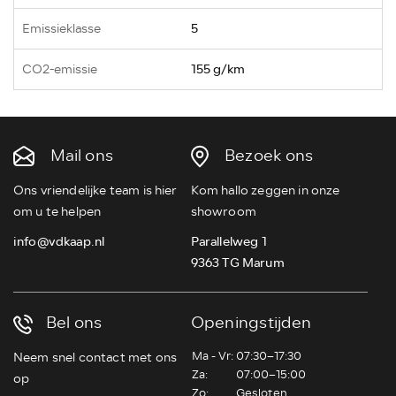
Emissieklasse
5
CO2-emissie
155 g/km
Mail ons
Bezoek ons
Ons vriendelijke team is hier
Kom hallo zeggen in onze
om u te helpen
showroom
info@vdkaap.nl
Parallelweg 1
9363 TG Marum
Bel ons
Openingstijden
Ma - Vr:
07:30–17:30
Neem snel contact met ons
Za:
07:00–15:00
op
Zo:
Gesloten