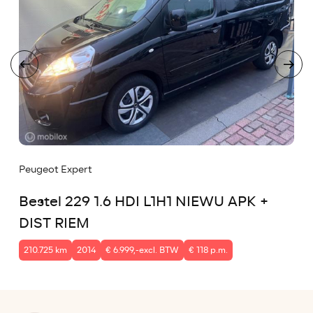
Peugeot Expert
Bestel 229 1.6 HDI L1H1 NIEWU APK +
DIST RIEM
210.725 km
2014
€ 6.999,-excl. BTW
€ 118 p.m.