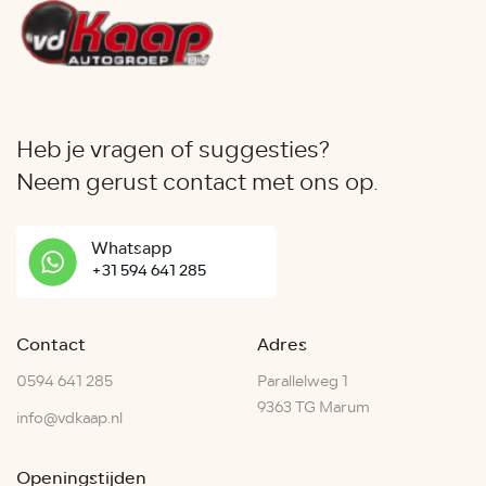
Heb je vragen of suggesties?
Neem gerust contact met ons op.
Whatsapp
+31 594 641 285
Contact
Adres
0594 641 285
Parallelweg 1
9363 TG Marum
info@vdkaap.nl
Openingstijden