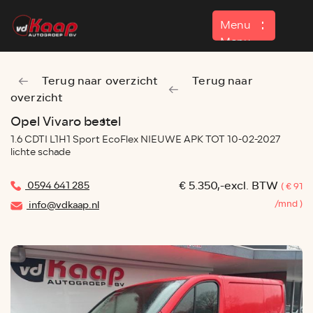
Menu
Menu
Terug naar overzicht
Terug naar
Home
overzicht
Aanbod
Opel Vivaro bestel
1.6 CDTI L1H1 Sport EcoFlex NIEUWE APK TOT 10-02-2027
Contact
lichte schade
€ 5.350,-excl. BTW
0594 641 285
( € 91
/mnd )
info@vdkaap.nl