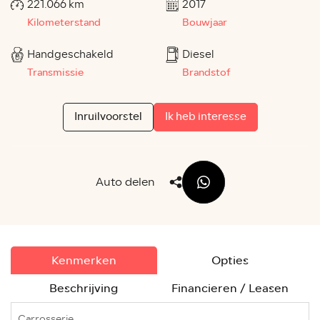
221.066 km
2017
Kilometerstand
Bouwjaar
Handgeschakeld
Diesel
Transmissie
Brandstof
Inruilvoorstel
Ik heb interesse
Auto delen
Kenmerken
Opties
Beschrijving
Financieren / Leasen
Carrosserie