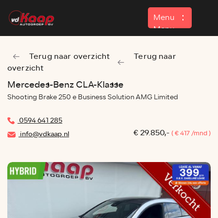
Menu
Menu
Terug naar overzicht
Terug naar
Home
overzicht
Aanbod
Mercedes-Benz CLA-Klasse
Shooting Brake 250 e Business Solution AMG Limited
Contact
0594 641 285
€ 29.850,-
( € 417 /mnd )
info@vdkaap.nl