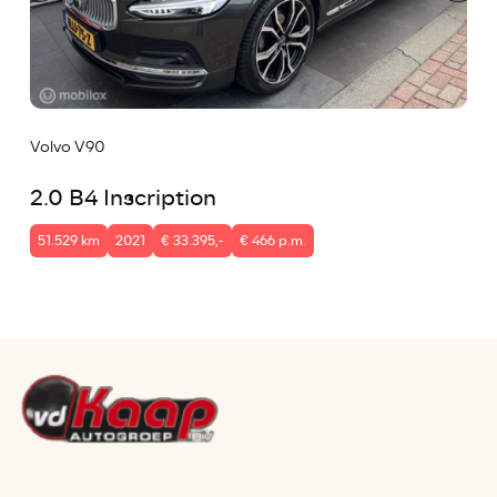
Volvo V90
2.0 B4 Inscription
51.529 km
2021
€ 33.395,-
€ 466 p.m.