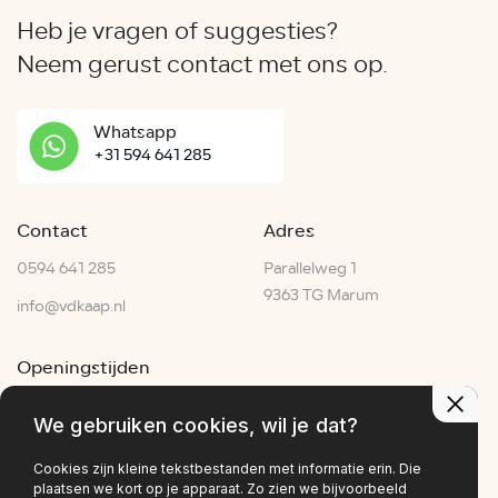
Heb je vragen of suggesties?
Neem gerust contact met ons op.
Whatsapp
+31 594 641 285
Contact
Adres
0594 641 285
Parallelweg 1
9363 TG Marum
info@vdkaap.nl
Openingstijden
Ma - Vr:
07:30–17:30
We gebruiken cookies, wil je dat?
Za:
07:00–15:00
Zo:
Gesloten
Cookies zijn kleine tekstbestanden met informatie erin. Die
plaatsen we kort op je apparaat. Zo zien we bijvoorbeeld