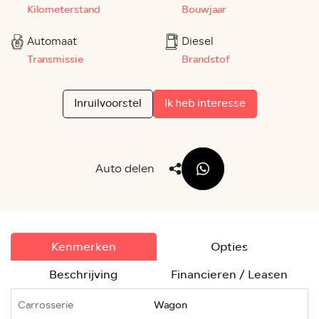
Kilometerstand
Bouwjaar
Automaat
Diesel
Transmissie
Brandstof
Inruilvoorstel
Ik heb interesse
Auto delen
Kenmerken
Opties
Beschrijving
Financieren / Leasen
Carrosserie
Wagon