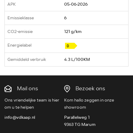
APK
05-06-2026
Emissieklasse
6
CO2-emissie
121 g/km
Energielabel
Gemiddeld verbruik
4.3 L/100KM
Mail ons
Bezoek ons
Ons vriendelijke team is hier
Kom hallo zeggen in onze
om u te helpen
showroom
info@vdkaap.nl
Parallelweg 1
9363 TG Marum