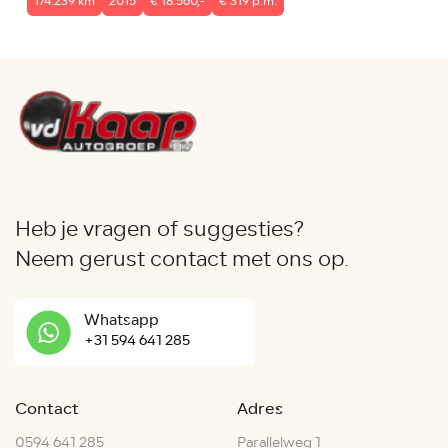
174.239 km
2015
€ 18.560,-
€ 319 p.m.
Heb je vragen of suggesties?
Neem gerust contact met ons op.
Whatsapp
+31 594 641 285
Contact
Adres
0594 641 285
Parallelweg 1