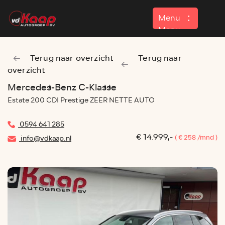
Menu
Menu
Terug naar overzicht
Terug naar
Home
overzicht
Aanbod
Mercedes-Benz C-Klasse
Estate 200 CDI Prestige ZEER NETTE AUTO
Contact
0594 641 285
€ 14.999,-
( € 258 /mnd )
info@vdkaap.nl