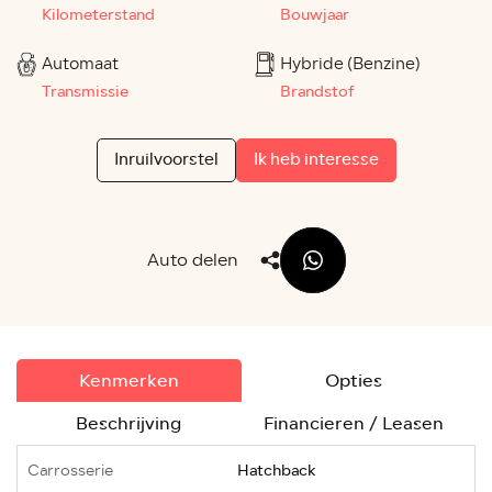
Kilometerstand
Bouwjaar
Automaat
Hybride (Benzine)
Transmissie
Brandstof
Inruilvoorstel
Ik heb interesse
Auto delen
Kenmerken
Opties
Beschrijving
Financieren / Leasen
Carrosserie
Hatchback