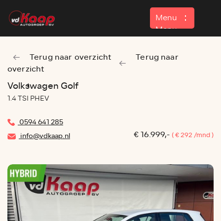
Menu
Menu
Terug naar overzicht
Terug naar
Home
overzicht
Aanbod
Volkswagen Golf
1.4 TSI PHEV
Contact
0594 641 285
€ 16.999,-
( € 292 /mnd )
info@vdkaap.nl