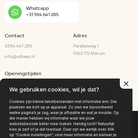
Whatsapp
+31 594 641 285
Contact
Adres
0594 641 285
Parallelweg 1
9363 TG Marum
info@vdkaap.nl
Openingstijden
Ma - Vr:
07:30–17:30
We gebruiken cookies, wil je dat?
Za:
07:00–15:00
Zo:
Gesloten
Cookies zijn kleine tekstbestanden met informatie erin. Die
plaatsen we kort op je apparaat. Zo zien we bijvoorbeeld
welke pagina’s je zag, waar je afhaakte en wat je invulde. Op
die manier hebben wij informatie waar we jouw
websitebezoek beter mee maken. Handig toch? Natuurlijk
Privacy policy
kies je zelf of je dat toestaat. Daar zijn we eerlijk over. Klik
op “Cookie instellingen”, vind meer informatie en beheer je