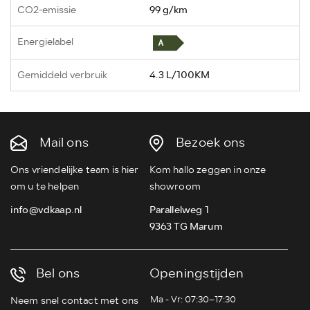
CO2-emissie
99 g/km
Energielabel
Gemiddeld verbruik
4.3 L/100KM
Mail ons
Bezoek ons
Ons vriendelijke team is hier
Kom hallo zeggen in onze
om u te helpen
showroom
info@vdkaap.nl
Parallelweg 1
9363 TG Marum
Bel ons
Openingstijden
Ma - Vr:
07:30–17:30
Neem snel contact met ons