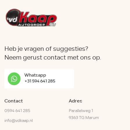
Heb je vragen of suggesties?
Neem gerust contact met ons op.
Whatsapp
+31 594 641 285
Contact
Adres
0594 641 285
Parallelweg 1
9363 TG Marum
info@vdkaap.nl