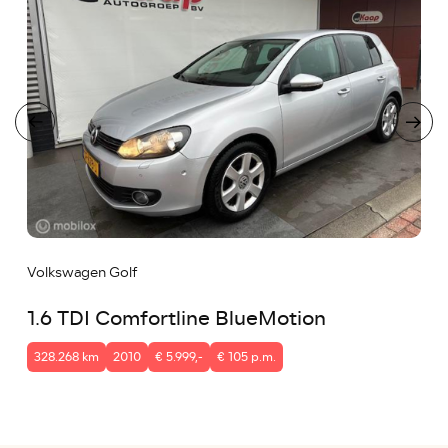
Volkswagen Golf
1.6 TDI Comfortline BlueMotion
328.268 km
2010
€ 5.999,-
€ 105 p.m.