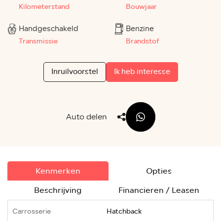
Kilometerstand
Bouwjaar
Handgeschakeld
Benzine
Transmissie
Brandstof
Inruilvoorstel
Ik heb interesse
Auto delen
Kenmerken
Opties
Beschrijving
Financieren / Leasen
Carrosserie
Hatchback