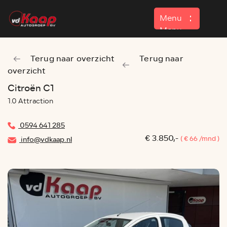
Menu
Menu
Terug naar overzicht
Terug naar
Home
overzicht
Aanbod
Citroën C1
1.0 Attraction
Contact
0594 641 285
€ 3.850,-
( € 66 /mnd )
info@vdkaap.nl