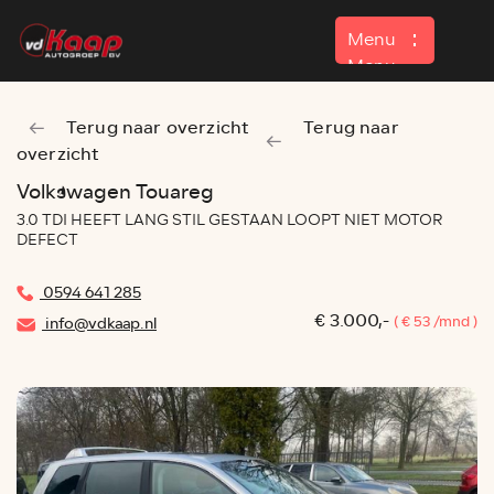
Menu
Menu
Terug naar overzicht
Terug naar
Home
overzicht
Aanbod
Volkswagen Touareg
3.0 TDI HEEFT LANG STIL GESTAAN LOOPT NIET MOTOR
Contact
DEFECT
0594 641 285
€ 3.000,-
( € 53 /mnd )
info@vdkaap.nl