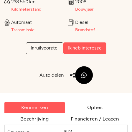
238.560 km
2008
Kilometerstand
Bouwjaar
Automaat
Diesel
Transmissie
Brandstof
Inruilvoorstel
Ik heb interesse
Auto delen
Kenmerken
Opties
Beschrijving
Financieren / Leasen
Carrosserie
SUV