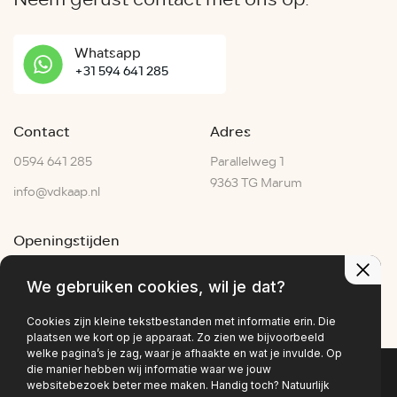
Whatsapp
+31 594 641 285
Contact
Adres
0594 641 285
Parallelweg 1
9363 TG Marum
info@vdkaap.nl
Openingstijden
Ma - Vr:
07:30–17:30
We gebruiken cookies, wil je dat?
Za:
07:00–15:00
Zo:
Gesloten
Cookies zijn kleine tekstbestanden met informatie erin. Die
plaatsen we kort op je apparaat. Zo zien we bijvoorbeeld
welke pagina’s je zag, waar je afhaakte en wat je invulde. Op
die manier hebben wij informatie waar we jouw
websitebezoek beter mee maken. Handig toch? Natuurlijk
Privacy policy