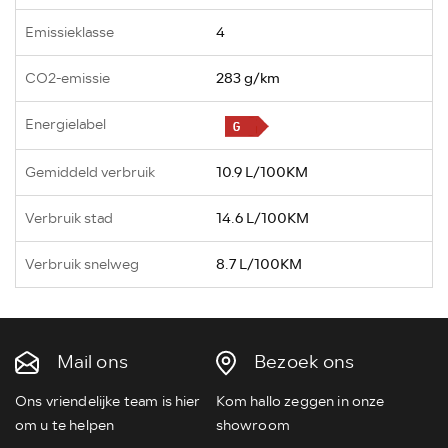
Emissieklasse
4
CO2-emissie
283 g/km
Energielabel
Gemiddeld verbruik
10.9 L/100KM
Verbruik stad
14.6 L/100KM
Verbruik snelweg
8.7 L/100KM
Mail ons
Bezoek ons
Ons vriendelijke team is hier
Kom hallo zeggen in onze
om u te helpen
showroom