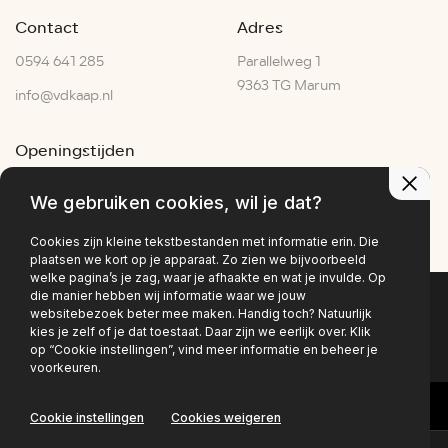
Contact
Adres
0594 641 285
Parallelweg 1
9363 TG Marum
info@vdkaap.nl
Openingstijden
Ma - Vr:
07:30–17:30
We gebruiken cookies, wil je dat?
Za:
07:00–15:00
Zo:
Gesloten
Cookies zijn kleine tekstbestanden met informatie erin. Die
plaatsen we kort op je apparaat. Zo zien we bijvoorbeeld
welke pagina’s je zag, waar je afhaakte en wat je invulde. Op
die manier hebben wij informatie waar we jouw
websitebezoek beter mee maken. Handig toch? Natuurlijk
Privacy policy
kies je zelf of je dat toestaat. Daar zijn we eerlijk over. Klik
op “Cookie instellingen”, vind meer informatie en beheer je
voorkeuren.
Cookie instellingen
Cookies weigeren