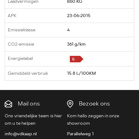
Laadvermogen
860 KG
APK
23-06-2015
Emissieklasse
4
CO2-emissie
361 g/km
Energielabel
Gemiddeld verbruik
15.8 L/100KM
Mail ons
Bezoek ons
Ons vriendelijke team is hier
Kom hallo zeggen in onze
om u te helpen
showroom
info@vdkaap.nl
Parallelweg 1