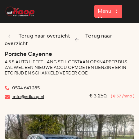
Menu
Menu
Terug naar overzicht
Terug naar
Home
overzicht
Aanbod
Porsche Cayenne
4.5 S AUTO HEEFT LANG STIL GESTAAN OPKNAPPER DUS
Contact
ZAL WEL EEN NIEUWE ACCU OPMOETEN BENZINE ER IN
ETC RIJD EN SCHAKKELD VERDER GOE
0594 641 285
€ 3.250,-
( € 57 /mnd )
info@vdkaap.nl