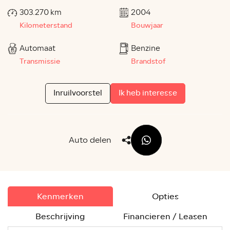
303.270 km
2004
Kilometerstand
Bouwjaar
Automaat
Benzine
Transmissie
Brandstof
Inruilvoorstel
Ik heb interesse
Auto delen
Kenmerken
Opties
Beschrijving
Financieren / Leasen