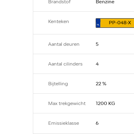
Benzine
Brandstof
Kenteken
PP-048-X
5
Aantal deuren
4
Aantal cilinders
22 %
Bijtelling
1200 KG
Max trekgewicht
6
Emissieklasse