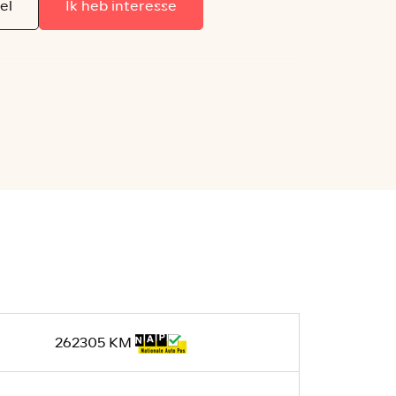
el
Ik heb interesse
262305 KM