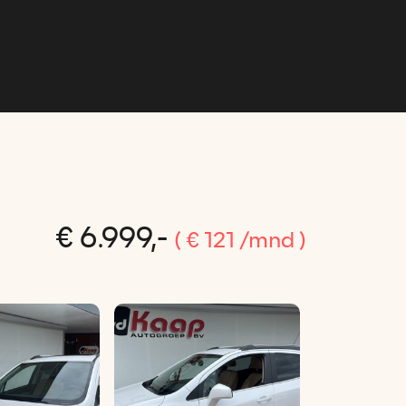
Home
Aanbod
Contact
€ 6.999,-
( € 121 /mnd )