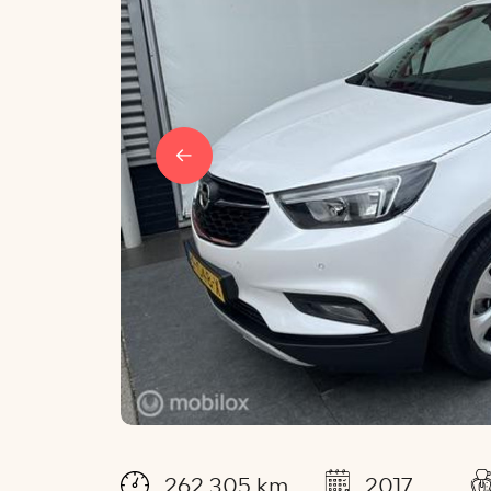
262.305 km
2017