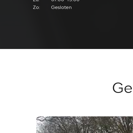
Zo:
Gesloten
Ge