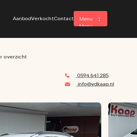
Aanbod
Verkocht
Contact
Menu
Menu
r overzicht
0594 641 285
info@vdkaap.nl